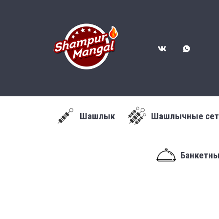
Шашлык
Шашлычные се
Банкетн