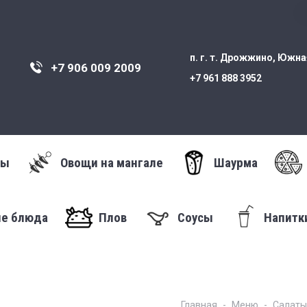
п. г. т. Дрожжино, Южная
+7 906 009 2009
+7 961 888 3952
ты
Овощи на мангале
Шаурма
ые блюда
Плов
Соусы
Напитк
Главная
Меню
Салаты