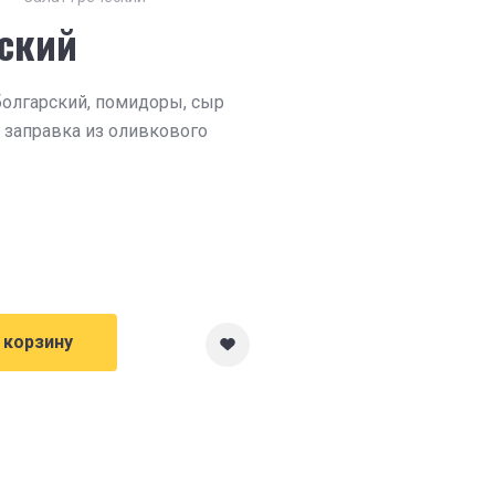
еский
болгарский, помидоры, сыр
я заправка из оливкового
 корзину