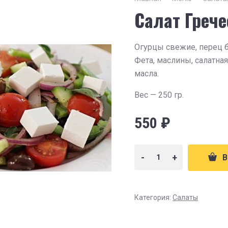
Салат Греч
Огурцы свежие, перец 
Фета, маслины, салатна
масла.
Вес — 250 гр.
550
₽
-
+
В
Категория:
Салаты