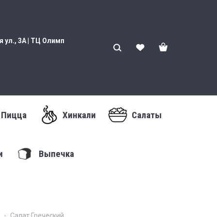
 ул., 3А | ТЦ Олимп
Пицца
Хинкали
Салаты
и
Выпечка
Салат Греческий