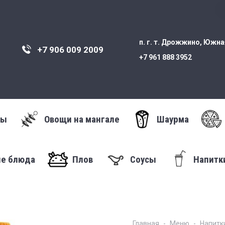
п. г. т. Дрожжино, Южная
+7 906 009 2009
+7 961 888 3952
ты
Овощи на мангале
Шаурма
ые блюда
Плов
Соусы
Напитк
Главная
Меню
Напитк