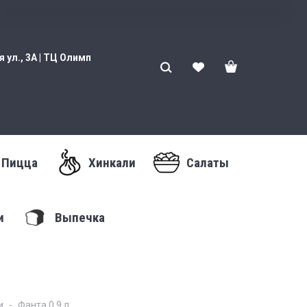
 ул., 3А | ТЦ Олимп
Пицца
Хинкали
Салаты
и
Выпечка
и
Фанта 0,9 л