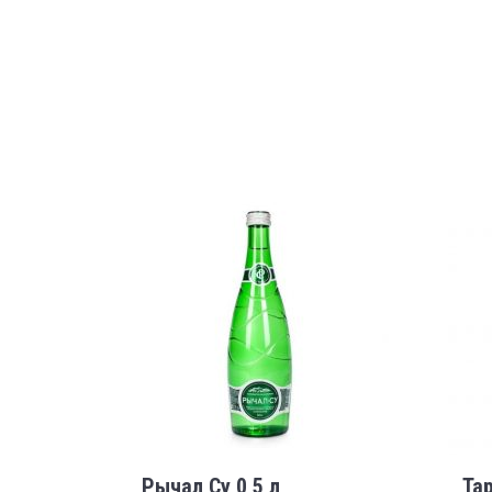
Рычал Су 0,5 л
Тар