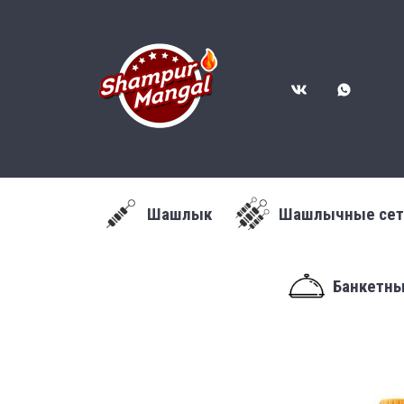
Шашлык
Шашлычные се
Банкетн