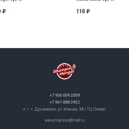
0
₽
110
₽
+7 906 009 2009
+7 961 888 3952
п. г. т. Дрожжино, ул. Южная, 3А | ТЦ Олимп
aaa.progress@mail.ru